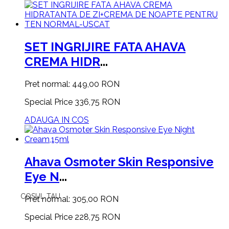
SET INGRIJIRE FATA AHAVA
CREMA HIDR
...
Pret normal:
449,00 RON
Special Price
336,75 RON
ADAUGA IN COS
Ahava Osmoter Skin Responsive
Eye N
...
COSUL TAU
Pret normal:
305,00 RON
Special Price
228,75 RON