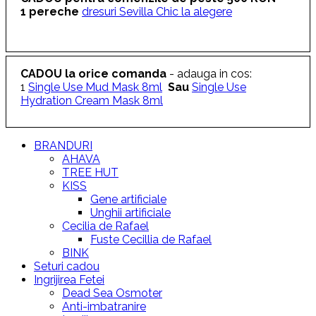
1 pereche
dresuri Sevilla Chic la alegere
CADOU la orice comanda
- adauga in cos:
1
Single Use Mud Mask 8ml
Sau
Single Use
Hydration Cream Mask 8ml
BRANDURI
AHAVA
TREE HUT
KISS
Gene artificiale
Unghii artificiale
Cecilia de Rafael
Fuste Cecillia de Rafael
BINK
Seturi cadou
Ingrijirea Fetei
Dead Sea Osmoter
Anti-imbatranire