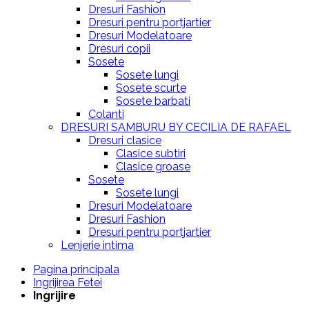
Dresuri Fashion
Dresuri pentru portjartier
Dresuri Modelatoare
Dresuri copii
Sosete
Sosete lungi
Sosete scurte
Sosete barbati
Colanti
DRESURI SAMBURU BY CECILIA DE RAFAEL
Dresuri clasice
Clasice subtiri
Clasice groase
Sosete
Sosete lungi
Dresuri Modelatoare
Dresuri Fashion
Dresuri pentru portjartier
Lenjerie intima
Pagina principala
Ingrijirea Fetei
Ingrijire