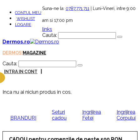
Suna-ne la:
0787.771.711
| Luni-Vineri, intre 9:00
CONTUL MEU
WISHLIST
am si 17:00 pm
LOGARE
links
Cauta:
Dermos.ro
DERMOS!
MAGAZINE
Cauta:
|
INTRA IN CONT
Inca nu ai niciun produs in cos.
Seturi
Ingrijirea
Ingrijirea
BRANDURI
cadou
Fetei
Corpului
CADOU pentru comenzile de peste 500 RON