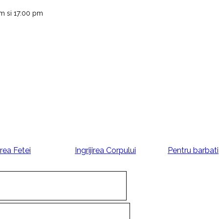
 am si 17:00 pm
jirea Fetei
Ingrijirea Corpului
Pentru barbati