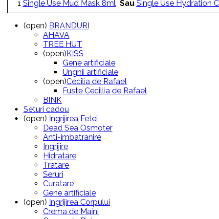
1
Single Use Mud Mask 8ml
Sau
Single Use Hydration
(open)
BRANDURI
AHAVA
TREE HUT
(open)
KISS
Gene artificiale
Unghii artificiale
(open)
Cecilia de Rafael
Fuste Cecillia de Rafael
BINK
Seturi cadou
(open)
Ingrijirea Fetei
Dead Sea Osmoter
Anti-imbatranire
Ingrijire
Hidratare
Tratare
Seruri
Curatare
Gene artificiale
(open)
Ingrijirea Corpului
Crema de Maini