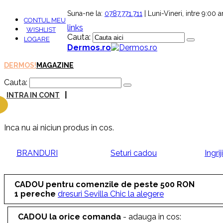
Suna-ne la:
0787.771.711
| Luni-Vineri, intre 9:00
CONTUL MEU
links
WISHLIST
Cauta:
LOGARE
Dermos.ro
DERMOS!
MAGAZINE
Cauta:
|
INTRA IN CONT
Inca nu ai niciun produs in cos.
BRANDURI
Seturi cadou
Ingri
CADOU pentru comenzile de peste 500 RON
1 pereche
dresuri Sevilla Chic la alegere
CADOU la orice comanda
- adauga in cos: