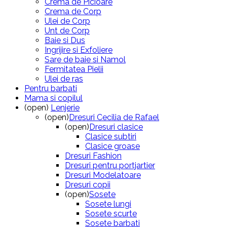
Crema de Picioare
Crema de Corp
Ulei de Corp
Unt de Corp
Baie si Dus
Ingrijire si Exfoliere
Sare de baie si Namol
Fermitatea Pielii
Ulei de ras
Pentru barbati
Mama si copilul
(open)
Lenjerie
(open)
Dresuri Cecilia de Rafael
(open)
Dresuri clasice
Clasice subtiri
Clasice groase
Dresuri Fashion
Dresuri pentru portjartier
Dresuri Modelatoare
Dresuri copii
(open)
Sosete
Sosete lungi
Sosete scurte
Sosete barbati