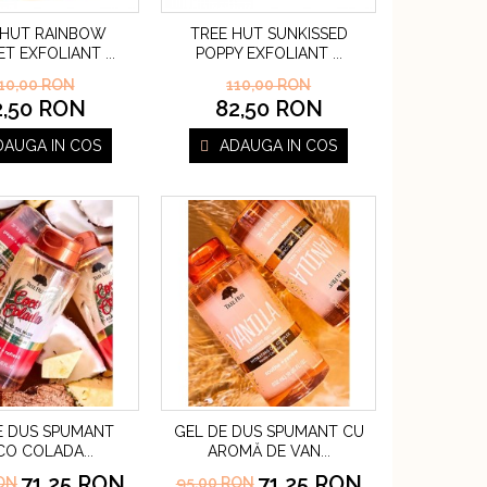
 HUT RAINBOW
TREE HUT SUNKISSED
ET EXFOLIANT
POPPY EXFOLIANT
...
...
10,00 RON
110,00 RON
2,50 RON
82,50 RON
DAUGA IN COS
ADAUGA IN COS
E DUS SPUMANT
GEL DE DUS SPUMANT CU
CO COLADA
AROMĂ DE VAN
...
...
71,25 RON
71,25 RON
RON
95,00 RON