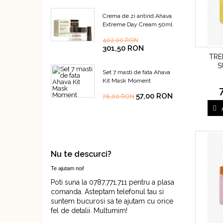
Crema de zi antirid Ahava
Extreme Day Cream 50ml
402,00 RON
301,50 RON
TRE
S
Set 7 masti de fata Ahava
Kit Mask Moment
57,00 RON
76,00 RON
Nu te descurci?
Te ajutam noi!
Poti suna la 0787.771.711 pentru a plasa
comanda. Asteptam telefonul tau si
suntem bucurosi sa te ajutam cu orice
fel de detalii. Multumim!