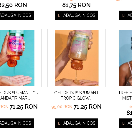
82,50 RON
81,75 RON
ADAUGA IN COS
ADAUGA IN COS
A
E DUS SPUMANT CU
GEL DE DUS SPUMANT
TREE 
ANDAFIR MAR
TROPIC GLOW
MIST
...
...
71,25 RON
71,25 RON
 RON
95,00 RON
1
8
ADAUGA IN COS
ADAUGA IN COS
A