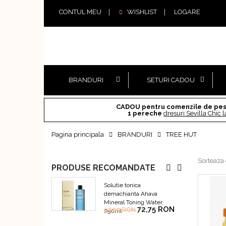
CONTUL MEU
WISHLIST
LOGARE
BRANDURI
SETURI CADOU
CADOU pentru comenzile de pes
1 pereche
dresuri Sevilla Chic 
Pagina principala
BRANDURI
TREE HUT
Sorteaza
PRODUSE RECOMANDATE
Solutie tonica
demachianta Ahava
Mineral Toning Water,
72,75 RON
97,00 RON
250ml