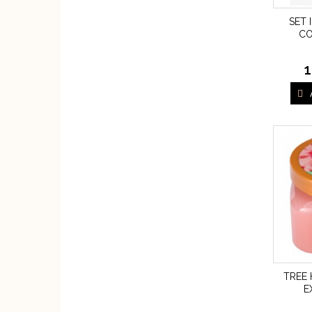
SET 
CO
1
TREE 
E