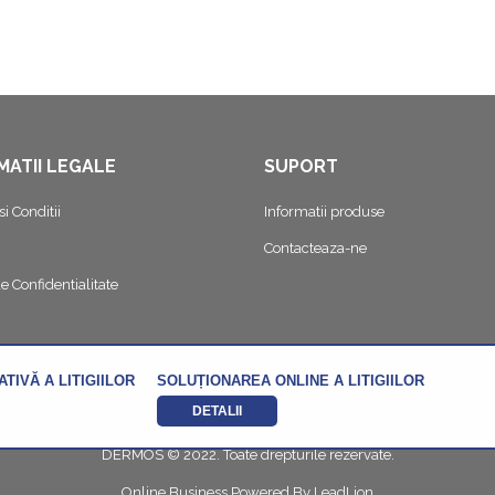
MATII LEGALE
SUPORT
i Conditii
Informatii produse
Contacteaza-ne
de Confidentialitate
TIVĂ A LITIGIILOR
SOLUȚIONAREA ONLINE A LITIGIILOR
DETALII
DERMOS © 2022. Toate drepturile rezervate.
Online Business Powered By
LeadLion