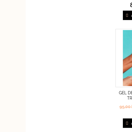
GEL D
TR
95,00