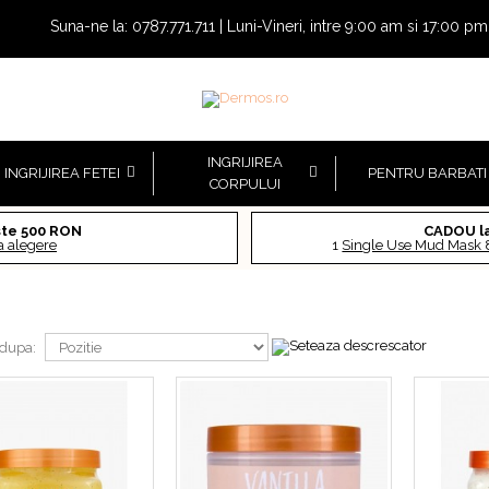
Suna-ne la:
0787.771.711
| Luni-Vineri, intre 9:00 am si 17:00 pm
INGRIJIREA
INGRIJIREA FETEI
PENTRU BARBATI
CORPULUI
te 500 RON
CADOU l
la alegere
1
Single Use Mud Mask
 dupa:
Gel de dus Ahava Kale &
Turmeric, 200 ml
72,75 RON
97,00 RON