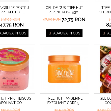
INGRIJIRE PENTRU
GEL DE DUS TREE HUT
TREE
RP TREE HUT
PEPENE ROSU 532
SHERB
...
...
72,75 RON
197,00 RON
97,00 RON
1
47,75 RON
8
ADAUGA IN COS
ADAUGA IN COS
A
HUT PINK HIBISCUS
TREE HUT TANGERINE
GEL D
XFOLIANT CO
EXFOLIANT CORP 5
CO
...
...
110,00 RON
109,00 RON
95,00 