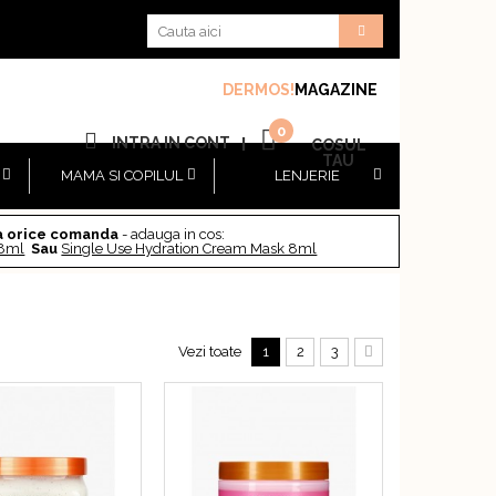
DERMOS!
MAGAZINE
0
INTRA IN CONT
|
COSUL
TAU
MAMA SI COPILUL
LENJERIE
a orice comanda
- adauga in cos:
 8ml
Sau
Single Use Hydration Cream Mask 8ml
Vezi toate
1
2
3