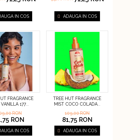
DAUGA IN COS
ADAUGA IN COS
HUT FRAGRANCE
TREE HUT FRAGRANCE
 VANILLA 177
MIST COCO COLADA
...
...
09,00 RON
109,00 RON
1,75 RON
81,75 RON
DAUGA IN COS
ADAUGA IN COS