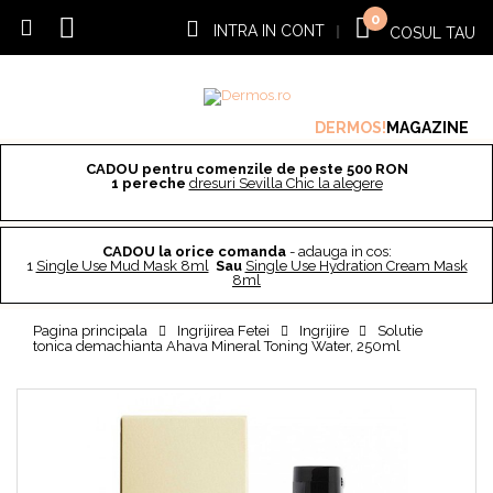
0
INTRA IN CONT
|
COSUL TAU
DERMOS!
MAGAZINE
CADOU pentru comenzile de peste 500 RON
1 pereche
dresuri Sevilla Chic la alegere
CADOU la orice comanda
- adauga in cos:
1
Single Use Mud Mask 8ml
Sau
Single Use Hydration Cream Mask
8ml
Pagina principala
Ingrijirea Fetei
Ingrijire
Solutie
tonica demachianta Ahava Mineral Toning Water, 250ml