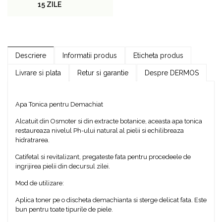
15 ZILE
Descriere
Informatii produs
Eticheta produs
Livrare si plata
Retur si garantie
Despre DERMOS
Apa Tonica pentru Demachiat
Alcatuit din Osmoter si din extracte botanice, aceasta apa tonica
restaureaza nivelul Ph-ului natural al pielii si echilibreaza
hidratrarea.
Catifetal si revitalizant, pregateste fata pentru procedeele de
ingrijirea pielii din decursul zilei.
Mod de utilizare:
Aplica toner pe o discheta demachianta si sterge delicat fata. Este
bun pentru toate tipurile de piele.